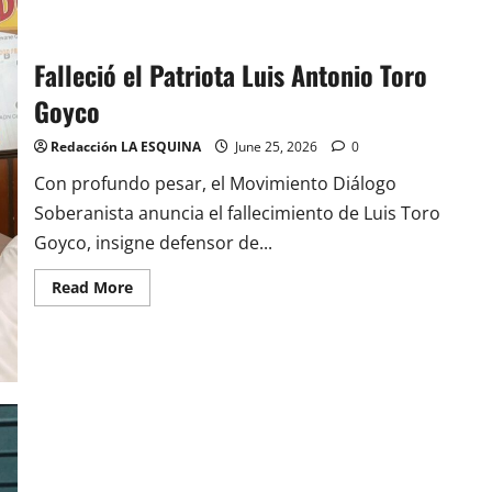
se
queda
solo
en
el
Falleció el Patriota Luis Antonio Toro
liderato
del
Goyco
Carnaval
de
Campeones
Redacción LA ESQUINA
June 25, 2026
0
Con profundo pesar, el Movimiento Diálogo
Soberanista anuncia el fallecimiento de Luis Toro
Goyco, insigne defensor de...
Read
Read More
more
about
Falleció
el
Patriota
Luis
Antonio
Toro
Goyco