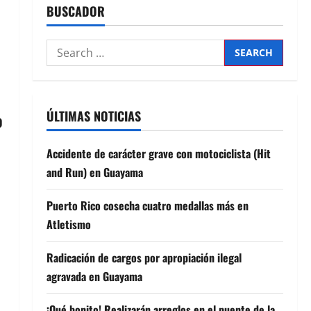
BUSCADOR
Search
for:
ÚLTIMAS NOTICIAS
o
Accidente de carácter grave con motociclista (Hit
and Run) en Guayama
Puerto Rico cosecha cuatro medallas más en
Atletismo
Radicación de cargos por apropiación ilegal
agravada en Guayama
¡Qué bonito! Realizarán arreglos en el puente de la