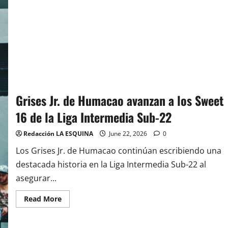
Grises Jr. de Humacao avanzan a los Sweet
16 de la Liga Intermedia Sub-22
Redacción LA ESQUINA
June 22, 2026
0
Los Grises Jr. de Humacao continúan escribiendo una
destacada historia en la Liga Intermedia Sub-22 al
asegurar...
Read
Read More
more
about
Grises
Jr.