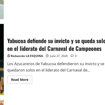
de
Guayama
reciben
incentivo
de
$500
Yabucoa defiende su invicto y se queda sol
en el liderato del Carnaval de Campeones
Redacción LA ESQUINA
June 27, 2026
0
Los Azucareros de Yabucoa defendieron su invicto y se
quedaron solos en el liderato del Carnaval de...
Read
Read More
more
about
Yabucoa
defiende
su
invicto
y