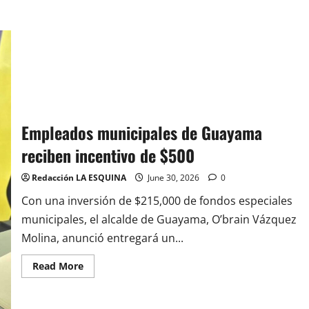
Empleados municipales de Guayama
reciben incentivo de $500
Redacción LA ESQUINA
June 30, 2026
0
Con una inversión de $215,000 de fondos especiales
municipales, el alcalde de Guayama, O’brain Vázquez
Molina, anunció entregará un...
Read
Read More
more
about
Empleados
municipales