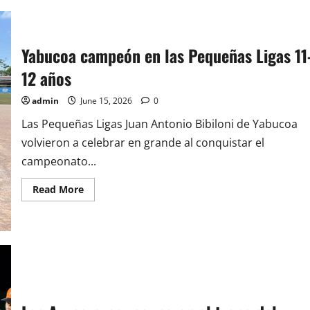
Yabucoa campeón en las Pequeñas Ligas 11
12 años
admin
June 15, 2026
0
Las Pequeñas Ligas Juan Antonio Bibiloni de Yabucoa
volvieron a celebrar en grande al conquistar el
campeonato...
Read
Read More
more
about
Yabucoa
campeón
en
las
Pequeñas
Ligas
11-
12
años