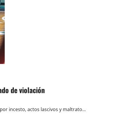
de
Humacao
avanzan
a
los
Sweet
16
de
la
Liga
Intermedia
Sub-
22
ado de violación
or incesto, actos lascivos y maltrato...