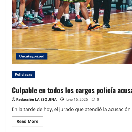
Uncategorized
Policiacas
Culpable en todos los cargos policía acus
Redacción LA ESQUINA
June 16, 2026
0
En la tarde de hoy, el jurado que atendió la acusación p
Read
Read More
more
about