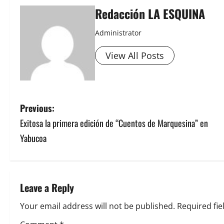
Redacción LA ESQUINA
Administrator
View All Posts
P
Previous:
Exitosa la primera edición de “Cuentos de Marquesina” en
o
Yabucoa
s
t
Leave a Reply
n
Your email address will not be published.
Required fi
a