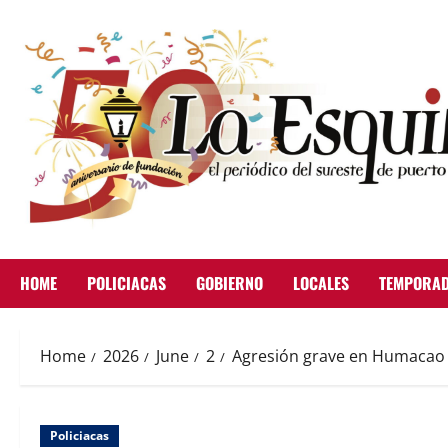
Skip
to
content
HOME
POLICIACAS
GOBIERNO
LOCALES
TEMPORAD
Home
2026
June
2
Agresión grave en Humacao
Policiacas