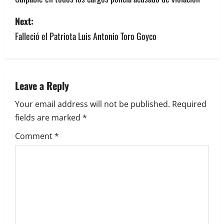
s
Next:
Falleció el Patriota Luis Antonio Toro Goyco
t
n
a
Leave a Reply
v
Your email address will not be published.
Required
fields are marked
*
i
Comment
*
g
a
t
i