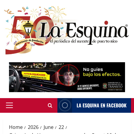
Skip
to
content
LA ESQUINA EN FACEBOOK
Primary
Menu
Home
2026
June
22