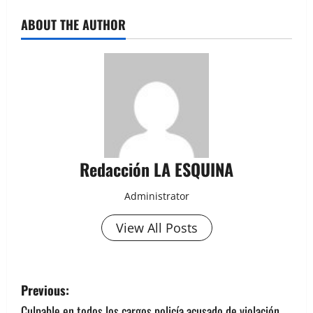
ABOUT THE AUTHOR
Redacción LA ESQUINA
Administrator
View All Posts
P
Previous:
o
Culpable en todos los cargos policía acusado de violación