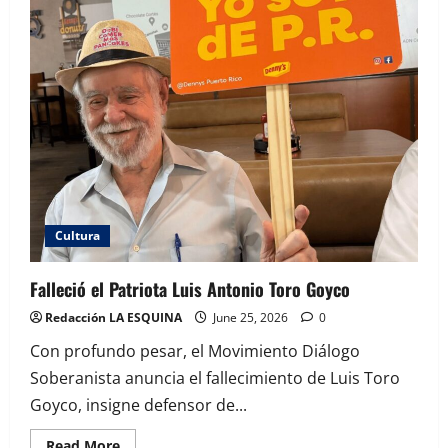
Legislatura
Municipal
reconocen
a
estudiantes
pedreños
por
representar
a
Puerto
Rico
en
prestigioso
festival
coral
en
España
Cultura
Falleció el Patriota Luis Antonio Toro Goyco
Redacción LA ESQUINA
June 25, 2026
0
Con profundo pesar, el Movimiento Diálogo
Soberanista anuncia el fallecimiento de Luis Toro
Goyco, insigne defensor de...
Read
Read More