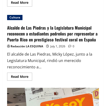
Read
Read More
more
about
Cientos
disfrutan
Cultura
de
la
Feria
Alcalde de Las Piedras y la Legislatura Municipal
Artesanal
Guayamesa
reconocen a estudiantes pedreños por representar a
Puerto Rico en prestigioso festival coral en España
Redacción LA ESQUINA
July 1, 2026
0
El alcalde de Las Piedras, Micky López, junto a la
Legislatura Municipal, rindió un merecido
reconocimiento a...
Read
Read More
more
about
Alcalde
de
Las
Piedras
y
la