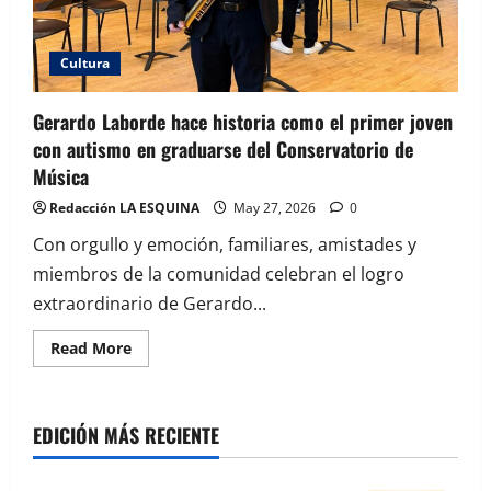
Cultura
Gerardo Laborde hace historia como el primer joven
con autismo en graduarse del Conservatorio de
Música
Redacción LA ESQUINA
May 27, 2026
0
Con orgullo y emoción, familiares, amistades y
miembros de la comunidad celebran el logro
extraordinario de Gerardo...
Read
Read More
more
about
Gerardo
Laborde
hace
EDICIÓN MÁS RECIENTE
historia
como
el
primer