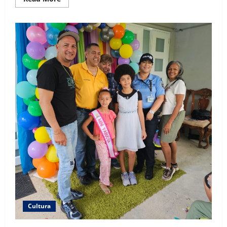
more
about
Falleció
el
Patriota
Luis
Antonio
Toro
Goyco
Cultura