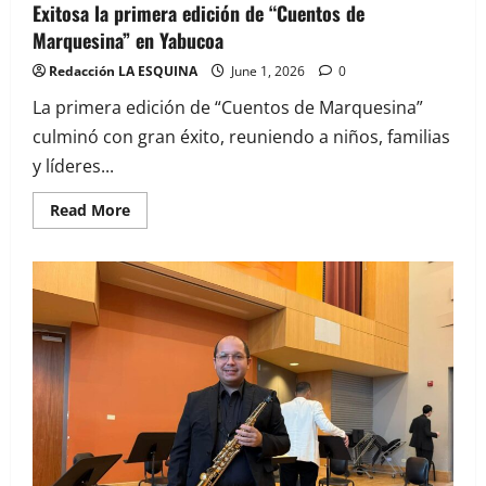
Exitosa la primera edición de “Cuentos de
Marquesina” en Yabucoa
Redacción LA ESQUINA
June 1, 2026
0
La primera edición de “Cuentos de Marquesina”
culminó con gran éxito, reuniendo a niños, familias
y líderes...
Read
Read More
more
about
Exitosa
la
primera
edición
de
“Cuentos
de
Marquesina”
en
Yabucoa