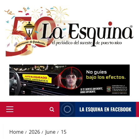
Skip
to
content
LA ESQUINA EN FACEBOOK
Primary
Menu
Home
2026
June
15