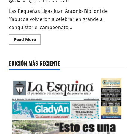
admin
June 15, 2026
0
Las Pequeñas Ligas Juan Antonio Bibiloni de
Yabucoa volvieron a celebrar en grande al
conquistar el campeonato...
Read
Read More
more
about
Yabucoa
campeón
en
EDICIÓN MÁS RECIENTE
las
Pequeñas
Ligas
11-
12
años