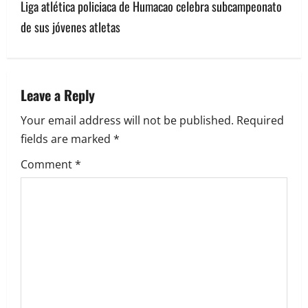
Liga atlética policiaca de Humacao celebra subcampeonato
n
de sus jóvenes atletas
a
v
Leave a Reply
i
Your email address will not be published.
Required
g
fields are marked
*
a
Comment
*
t
i
o
n