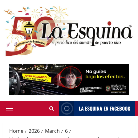
Skip
to
content
LA ESQUINA EN FACEBOOK
Primary
Menu
Home
2026
March
6