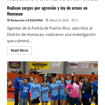
Radican cargos por agresión y ley de armas en
Humacao
Redacción LA ESQUINA
March 9, 2026
0
Agentes de la Policía de Puerto Rico, adscritos al
Distrito de Humacao, realizaron una investigación
que culminó...
Read
Read More
more
about
Radican
cargos
por
agresión
y
ley
de
armas
en
Humacao