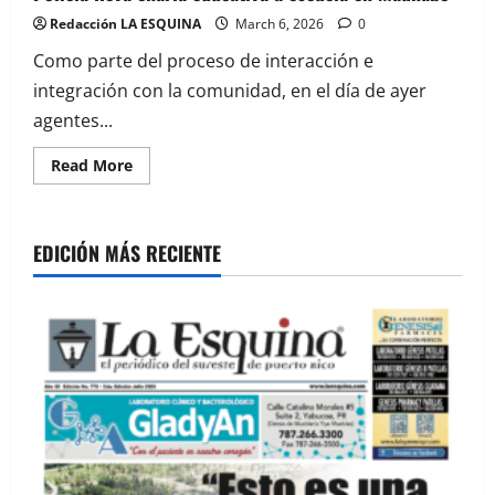
Redacción LA ESQUINA
March 6, 2026
0
Como parte del proceso de interacción e
integración con la comunidad, en el día de ayer
agentes...
Read
Read More
more
about
Policía
lleva
charla
EDICIÓN MÁS RECIENTE
educativa
a
escuela
en
Maunabo