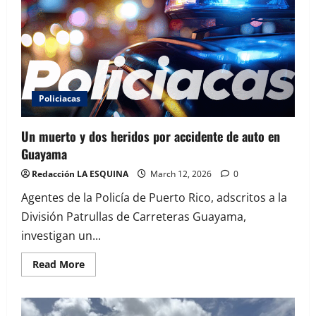
Diploma
de
Oro
en
festival
coral
internacional
en
España
Policiacas
Un muerto y dos heridos por accidente de auto en
Guayama
Redacción LA ESQUINA
March 12, 2026
0
Agentes de la Policía de Puerto Rico, adscritos a la
División Patrullas de Carreteras Guayama,
investigan un...
Read
Read More
more
about
Un
muerto
y