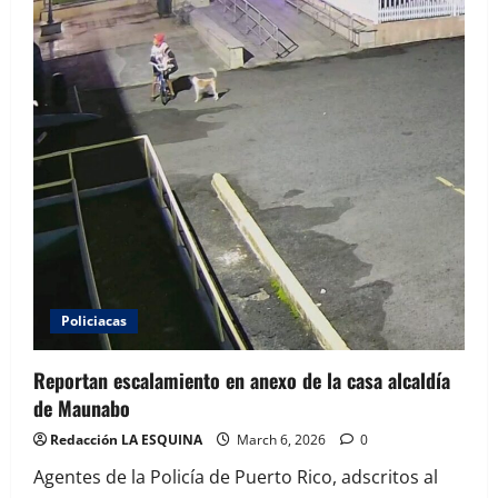
$1,000
millones
desembolsados
Policiacas
Reportan escalamiento en anexo de la casa alcaldía
de Maunabo
Redacción LA ESQUINA
March 6, 2026
0
Agentes de la Policía de Puerto Rico, adscritos al