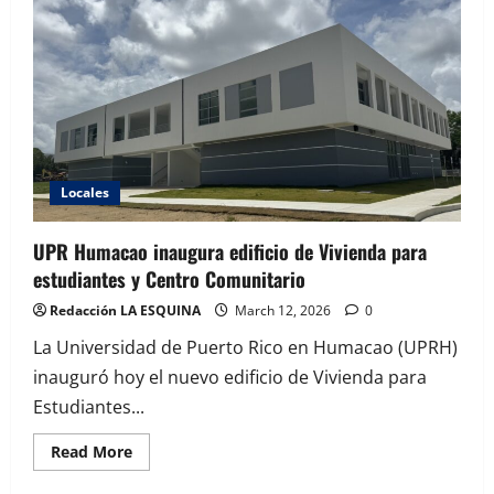
dos
heridos
por
accidente
de
auto
en
Guayama
Locales
UPR Humacao inaugura edificio de Vivienda para
estudiantes y Centro Comunitario
Redacción LA ESQUINA
March 12, 2026
0
La Universidad de Puerto Rico en Humacao (UPRH)
inauguró hoy el nuevo edificio de Vivienda para
Estudiantes...
Read
Read More
more
about