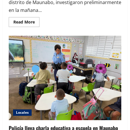
distrito de Maunabo, investigaron preliminarmente
en la mañana...
Read
Read More
more
about
Reportan
escalamiento
en
anexo
de
la
casa
alcaldía
de
Maunabo
Locales
Policía lleva charla educativa a escuela en Maunabo