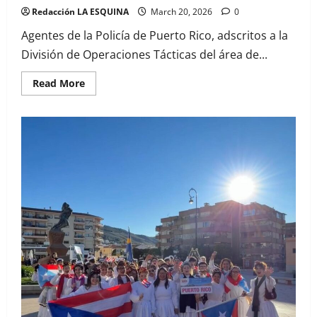
Redacción LA ESQUINA
March 20, 2026
0
Agentes de la Policía de Puerto Rico, adscritos a la
División de Operaciones Tácticas del área de...
Read
Read More
more
about
Intervención
vehicular
culmina
con
arresto
en
Maunabo