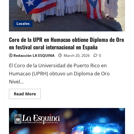
Locales
Coro de la UPR en Humacao obtiene Diploma de Oro
en festival coral internacional en España
Redacción LA ESQUINA
March 20, 2026
0
El Coro de la Universidad de Puerto Rico en
Humacao (UPRH) obtuvo un Diploma de Oro
Nivel...
Read
Read More
more
about
Coro
de
la
UPR
en
Humacao
obtiene