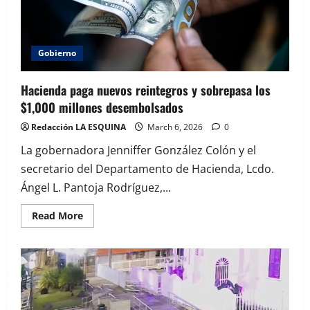
Gobierno
Hacienda paga nuevos reintegros y sobrepasa los
$1,000 millones desembolsados
Redacción LA ESQUINA
March 6, 2026
0
La gobernadora Jenniffer González Colón y el
secretario del Departamento de Hacienda, Lcdo.
Ángel L. Pantoja Rodríguez,...
Read
Read More
more
about
Hacienda
paga
nuevos
reintegros
y
sobrepasa
los