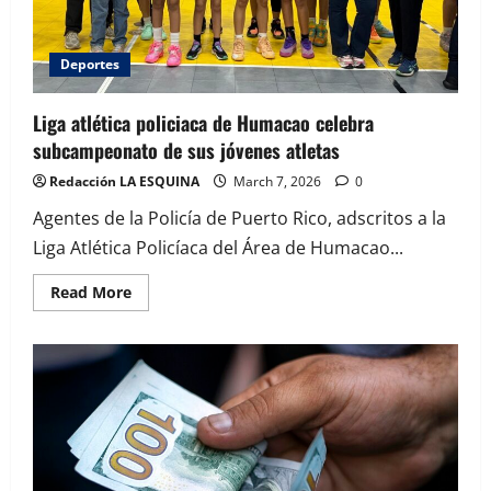
Deportes
Liga atlética policiaca de Humacao celebra
subcampeonato de sus jóvenes atletas
Redacción LA ESQUINA
March 7, 2026
0
Agentes de la Policía de Puerto Rico, adscritos a la
Liga Atlética Policíaca del Área de Humacao...
Read
Read More
more
about
Liga
atlética
policiaca
de
Humacao
celebra
subcampeonato
de
sus
jóvenes
atletas