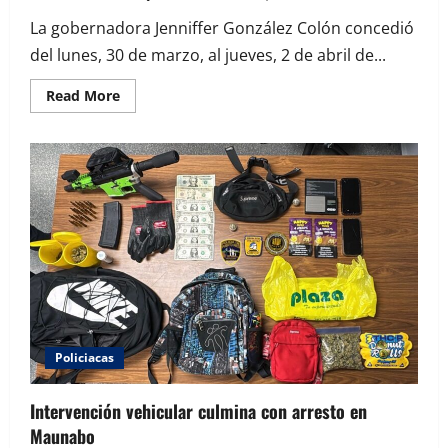
La gobernadora Jenniffer González Colón concedió
del lunes, 30 de marzo, al jueves, 2 de abril de...
Read
Read More
more
about
Gobernadora
concede
Semana
Santa
libre
a
empleados
públicos
Policiacas
Intervención vehicular culmina con arresto en
Maunabo