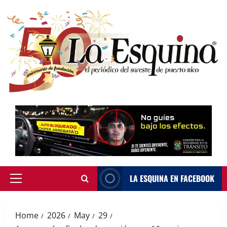
Skip
to
content
LA ESQUINA EN FACEBOOK
Primary
Menu
Home
2026
May
29