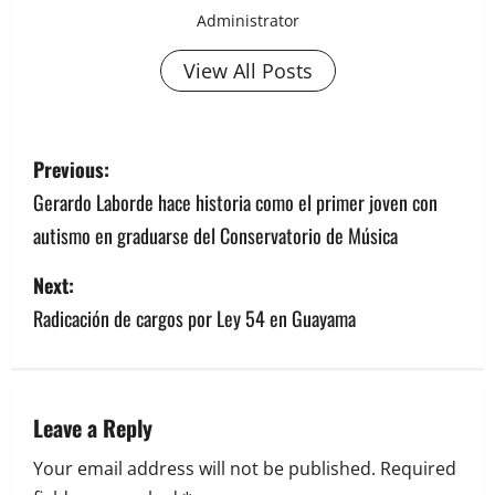
Administrator
View All Posts
P
Previous:
o
Gerardo Laborde hace historia como el primer joven con
autismo en graduarse del Conservatorio de Música
s
Next:
t
Radicación de cargos por Ley 54 en Guayama
n
a
v
Leave a Reply
Your email address will not be published.
Required
i