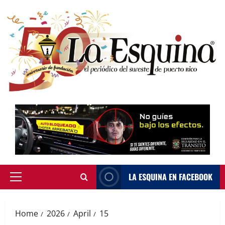
Skip
to
content
LA ESQUINA EN FACEBOOK
Primary
Menu
Home
2026
April
15