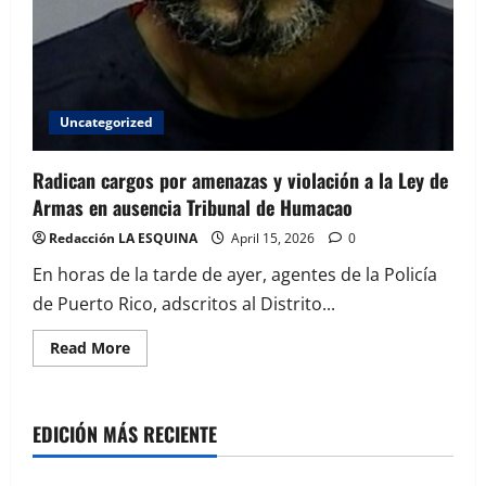
Uncategorized
Radican cargos por amenazas y violación a la Ley de
Armas en ausencia Tribunal de Humacao
Redacción LA ESQUINA
April 15, 2026
0
En horas de la tarde de ayer, agentes de la Policía
de Puerto Rico, adscritos al Distrito...
Read
Read More
more
about
Radican
cargos
por
EDICIÓN MÁS RECIENTE
amenazas
y
violación
a