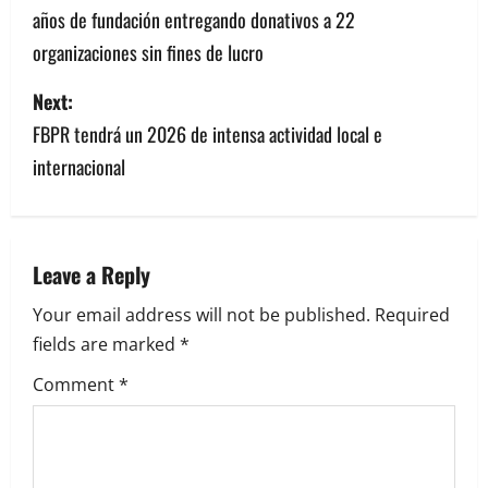
años de fundación entregando donativos a 22
s
organizaciones sin fines de lucro
t
Next:
n
FBPR tendrá un 2026 de intensa actividad local e
a
internacional
v
i
Leave a Reply
g
Your email address will not be published.
Required
a
fields are marked
*
Comment
*
t
i