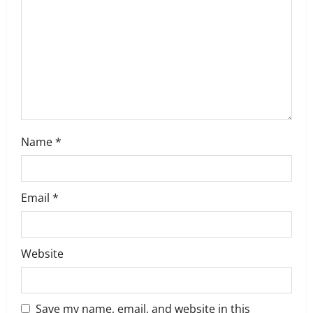
o
n
Name
*
Email
*
Website
Save my name, email, and website in this