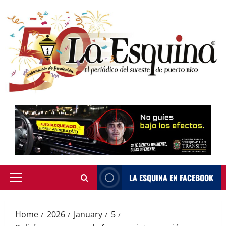
Skip
to
content
LA ESQUINA EN FACEBOOK
Primary
Menu
Home
2026
January
5