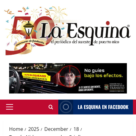
Skip
to
content
LA ESQUINA EN FACEBOOK
Primary
Menu
Home
2025
December
18