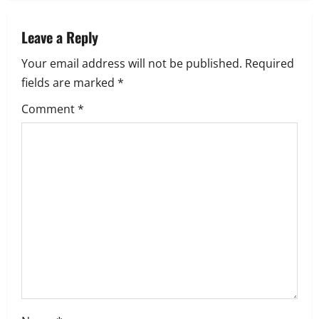
a
v
Leave a Reply
Your email address will not be published.
Required
i
fields are marked
*
g
Comment
*
a
t
i
o
n