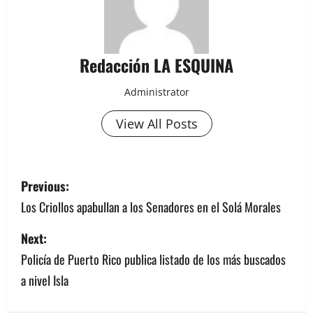
Redacción LA ESQUINA
Administrator
View All Posts
P
Previous:
o
Los Criollos apabullan a los Senadores en el Solá Morales
s
Next:
Policía de Puerto Rico publica listado de los más buscados
t
a nivel Isla
n