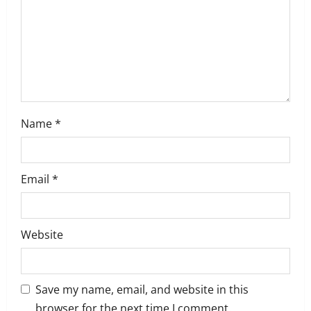
i
o
n
Name
*
Email
*
Website
Save my name, email, and website in this
browser for the next time I comment.