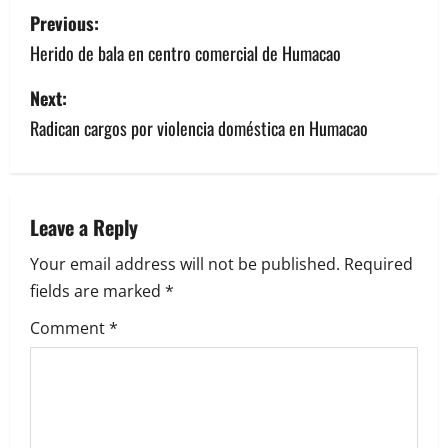
P
Previous:
o
Herido de bala en centro comercial de Humacao
s
Next:
Radican cargos por violencia doméstica en Humacao
t
n
a
Leave a Reply
v
Your email address will not be published.
Required
fields are marked
*
i
Comment
*
g
a
t