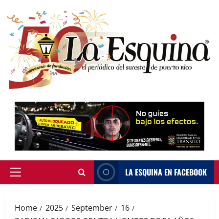
Skip
to
content
LA ESQUINA EN FACEBOOK
Primary
Menu
Home
2025
September
16