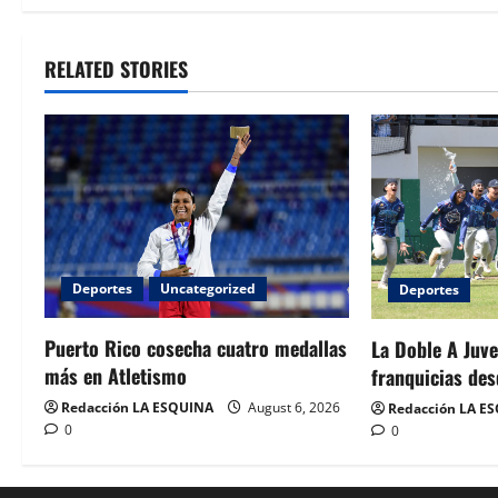
Alternative:
RELATED STORIES
Deportes
Uncategorized
Deportes
Puerto Rico cosecha cuatro medallas
La Doble A Juve
más en Atletismo
franquicias des
Redacción LA ESQUINA
August 6, 2026
Redacción LA E
0
0