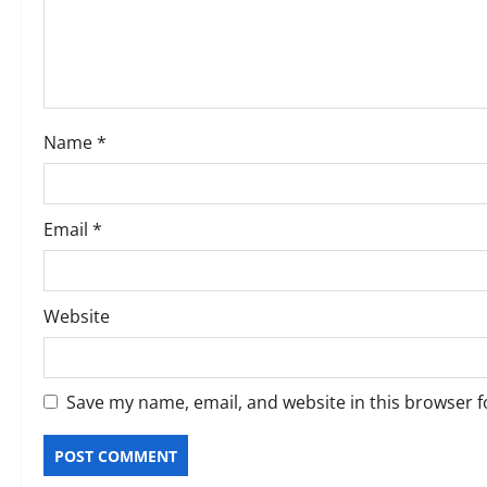
t
i
o
Name
*
n
Email
*
Website
Save my name, email, and website in this browser f