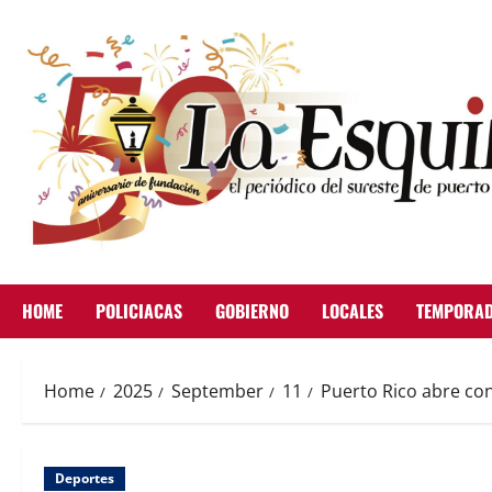
Skip
to
content
HOME
POLICIACAS
GOBIERNO
LOCALES
TEMPORAD
Home
2025
September
11
Puerto Rico abre con
Deportes