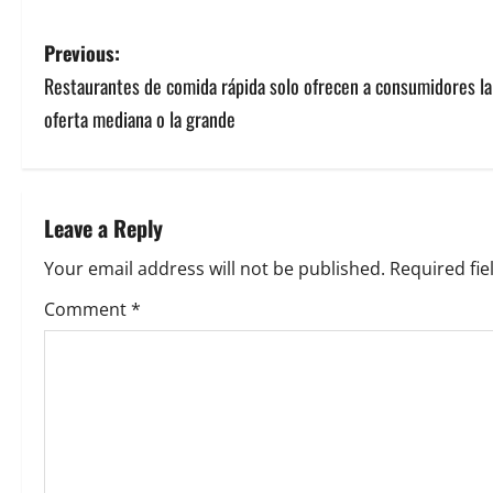
P
Previous:
Restaurantes de comida rápida solo ofrecen a consumidores la
o
oferta mediana o la grande
s
t
Leave a Reply
n
Your email address will not be published.
Required fi
a
Comment
*
v
i
g
a