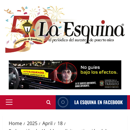
Skip
to
content
LA ESQUINA EN FACEBOOK
Primary
Menu
Home
2025
April
18