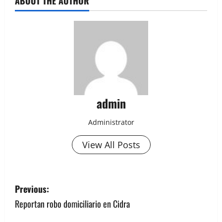
ABOUT THE AUTHOR
admin
Administrator
View All Posts
P
Previous:
o
Reportan robo domiciliario en Cidra