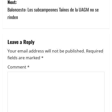
s
Next:
Baloncesto: Los subcampeones Taínos de la UAGM no se
t
rinden
n
a
v
Leave a Reply
Your email address will not be published.
Required
i
fields are marked
*
g
Comment
*
a
t
i
o